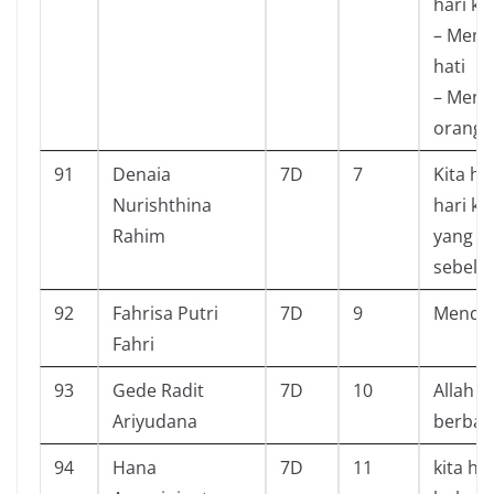
hari ki
– Memb
hati
– Menj
orang 
91
Denaia
7D
7
Kita h
Nurishthina
hari k
Rahim
yang h
sebelu
92
Fahrisa Putri
7D
9
Mendap
Fahri
93
Gede Radit
7D
10
Allah 
Ariyudana
berbaga
94
Hana
7D
11
kita ha