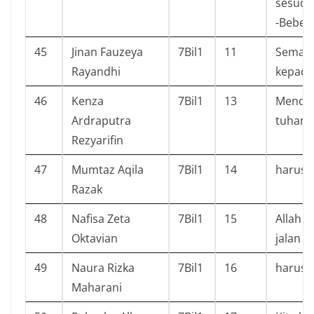
sesuda
-Beber
45
Jinan Fauzeya
7Bil1
11
Semaki
Rayandhi
kepada 
46
Kenza
7Bil1
13
Mendek
Ardraputra
tuhan
Rezyarifin
47
Mumtaz Aqila
7Bil1
14
harus 
Razak
48
Nafisa Zeta
7Bil1
15
Allah 
Oktavian
jalan k
49
Naura Rizka
7Bil1
16
harus 
Maharani