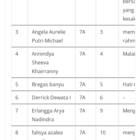
bersam
yang m
kesaksi
3
Angela Aurelie
7A
3
mempel
Putri Michael
rahman
4
Annindya
7A
4
Malaik
Sheeva
Khairranny
5
Bregas banyu
7A
5
Hati m
6
Derrick Dewata I
7A
6
–
7
Erlangga Arya
7A
9
Mengea
Nadindra
8
falisya azalea
7A
10
menjad