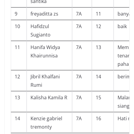
santika
9
freyaditta zs
7A
11
banyak
10
Hafidzul
7A
12
baik
Sugianto
11
Hanifa Widya
7A
13
Membua
Khairunnisa
tenang
pahala
12
Jibril Khalfani
7A
14
berima
Rumi
13
Kalisha Kamila R
7A
15
Malam 
siang
14
Kenzie gabriel
7A
16
Hati m
tremonty