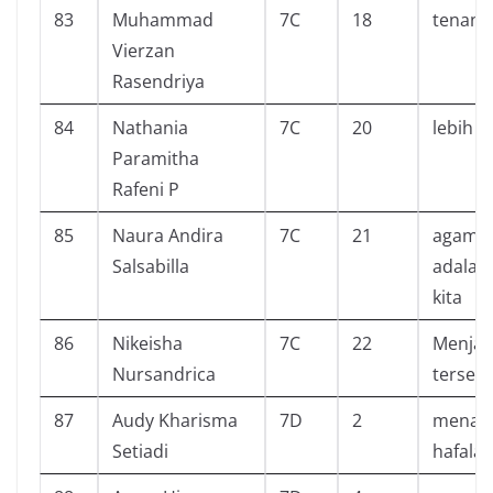
83
Muhammad
7C
18
tenang
Vierzan
Rasendriya
84
Nathania
7C
20
lebih t
Paramitha
Rafeni P
85
Naura Andira
7C
21
agama 
Salsabilla
adalah
kita
86
Nikeisha
7C
22
Menjadi
Nursandrica
tersebu
87
Audy Kharisma
7D
2
menam
Setiadi
hafala