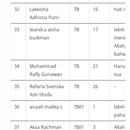
32
Lakeisha
7B
16
hati me
Adhistia Putri
33
leandra aisha
7B
17
lebih h
budiman
mendek
Allah, 
bahwa 
34
Muhammad
7B
21
Harus 
Rafly Gunawan
tua
35
Refarla Svenska
7B
26
–
Ash-Shofa
36
aisyah malika s
7Bil1
1
lebih 
pahala
37
Aksa Rachman
7Bil1
3
Allah 