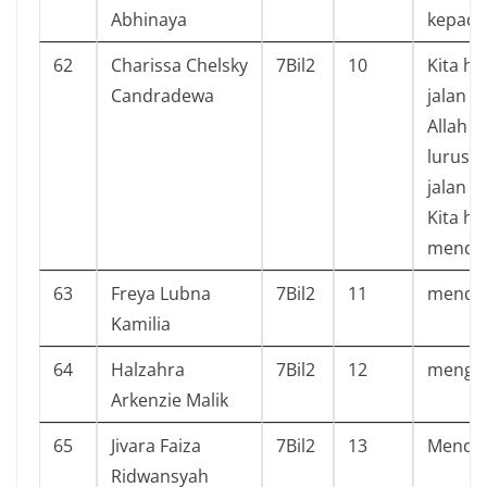
Abhinaya
kepada
62
Charissa Chelsky
7Bil2
10
Kita h
Candradewa
jalan ya
Allah )
lurus, 
jalan y
Kita h
mendap
63
Freya Lubna
7Bil2
11
mendap
Kamilia
64
Halzahra
7Bil2
12
mengen
Arkenzie Malik
65
Jivara Faiza
7Bil2
13
Mendap
Ridwansyah