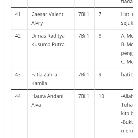
tiada T
41
Caesar Valent
7Bil1
7
Hati m
Alvry
sejuk.
42
Dimas Raditya
7Bil1
8
A. Men
Kusuma Putra
B. Men
penge
C. Men
43
Fatia Zahra
7Bil1
9
hati te
Kamila
44
Haura Andani
7Bil1
10
-Allah
Aiva
Tuhan 
kita b
-Bukti
memban