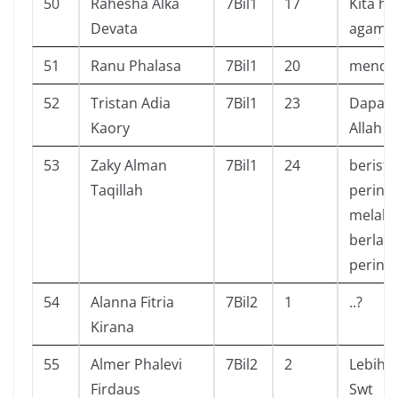
50
Rahesha Alka
7Bil1
17
Kita h
Devata
agama 
51
Ranu Phalasa
7Bil1
20
mendap
52
Tristan Adia
7Bil1
23
Dapat p
Kaory
Allah
53
Zaky Alman
7Bil1
24
berist
Taqillah
perinta
melaku
berlaw
perinta
54
Alanna Fitria
7Bil2
1
..?
Kirana
55
Almer Phalevi
7Bil2
2
Lebih d
Firdaus
Swt