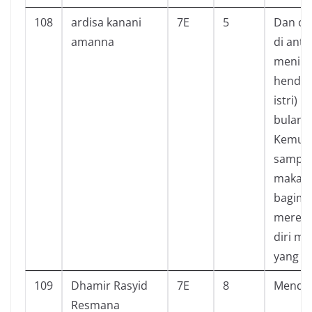
108
ardisa kanani
7E
5
Dan or
amanna
di anta
meningg
hendakl
istri)
bulan s
Kemudi
sampai 
maka t
bagimu
mereka
diri m
yang pa
109
Dhamir Rasyid
7E
8
Mendap
Resmana