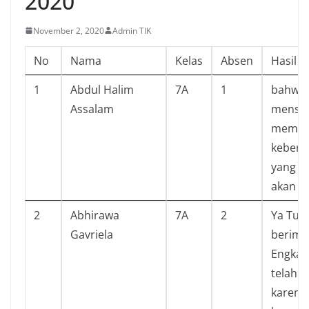
2020
November 2, 2020
Admin TIK
No
Nama
Kelas
Absen
Hasil 
1
Abdul Halim
7A
1
bahwa 
Assalam
mensuc
mempe
keberu
yang m
akan di
2
Abhirawa
7A
2
Ya Tuha
Gavriela
berima
Engkau
telah m
karena 