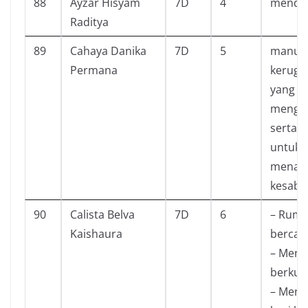
88
Ayzar Hisyam
7D
4
mendap
Raditya
89
Cahaya Danika
7D
5
manusi
Permana
kerugia
yang b
menger
serta s
untuk 
menasi
kesaba
90
Calista Belva
7D
6
– Ruma
Kaishaura
bercah
– Menj
berkual
– Mend