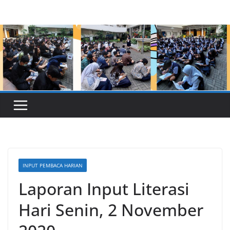
Skip
to
content
INPUT PEMBACA HARIAN
Laporan Input Literasi
Hari Senin, 2 November