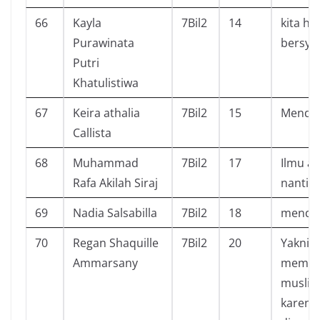
66
Kayla
7Bil2
14
kita ha
Purawinata
bersyu
Putri
Khatulistiwa
67
Keira athalia
7Bil2
15
Mendap
Callista
68
Muhammad
7Bil2
17
Ilmu a
Rafa Akilah Siraj
nanti
69
Nadia Salsabilla
7Bil2
18
mendap
70
Regan Shaquille
7Bil2
20
Yakni 
Ammarsany
membu
muslim
karena