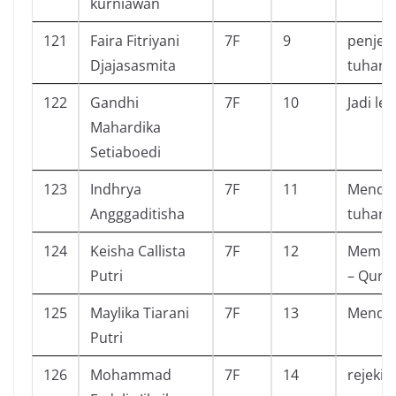
kurniawan
121
Faira Fitriyani
7F
9
penjel
Djajasasmita
tuhanm
122
Gandhi
7F
10
Jadi le
Mahardika
Setiaboedi
123
Indhrya
7F
11
Mendek
Angggaditisha
tuhan
124
Keisha Callista
7F
12
Memper
Putri
– Qura
125
Maylika Tiarani
7F
13
Mendek
Putri
126
Mohammad
7F
14
rejeki