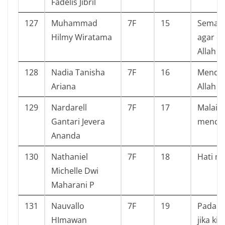
Fadelis Jibril
127
Muhammad
7F
15
Semaki
Hilmy Wiratama
agar d
Allah
128
Nadia Tanisha
7F
16
Mendek
Ariana
Allah S
129
Nardarell
7F
17
Malaika
Gantari Jevera
menca
Ananda
130
Nathaniel
7F
18
Hati m
Michelle Dwi
Maharani P
131
Nauvallo
7F
19
Pada m
HImawan
jika ki