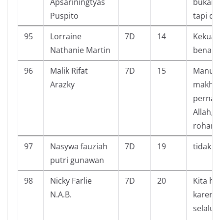
Apsariningtyas
bukan 
Puspito
tapi d
95
Lorraine
7D
14
Kekuasa
Nathanie Martin
benar 
96
Malik Rifat
7D
15
Manusi
Arazky
makhlu
pernah
Allah,
rohani
97
Nasywa fauziah
7D
19
tidak 
putri gunawan
98
Nicky Farlie
7D
20
Kita ha
N.A.B.
karena
selalu