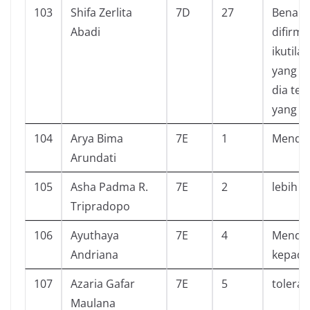
103
Shifa Zerlita
7D
27
Benarl
Abadi
difirma
ikutil
yang l
dia te
yang m
104
Arya Bima
7E
1
Mendap
Arundati
105
Asha Padma R.
7E
2
lebih l
Tripradopo
106
Ayuthaya
7E
4
Mendek
Andriana
kepada
107
Azaria Gafar
7E
5
toleran
Maulana