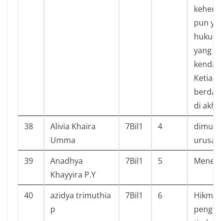
kehend
pun ya
hukum
yang d
kendati
Ketiad
berdam
di akhir
38
Alivia Khaira
7Bil1
4
dimuda
Umma
urusan
39
Anadhya
7Bil1
5
Menena
Khayyira P.Y
40
azidya trimuthia
7Bil1
6
Hikmah
p
penges