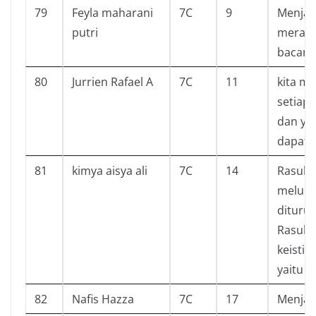
79
Feyla maharani
7C
9
Menjad
putri
merasa 
bacany
80
Jurrien Rafael A
7C
11
kita me
setiap 
dan yan
dapat 
81
kimya aisya ali
7C
14
Rasulu
melupa
diturun
Rasulul
keisti
yaitu t
82
Nafis Hazza
7C
17
Menjad