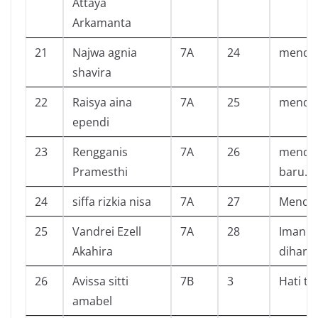
Attaya
Arkamanta
21
Najwa agnia
7A
24
mendap
shavira
22
Raisya aina
7A
25
mendap
ependi
23
Rengganis
7A
26
mendap
Pramesthi
baru.
24
siffa rizkia nisa
7A
27
Mendap
25
Vandrei Ezell
7A
28
Iman ban
Akahira
dihara
26
Avissa sitti
7B
3
Hati t
amabel