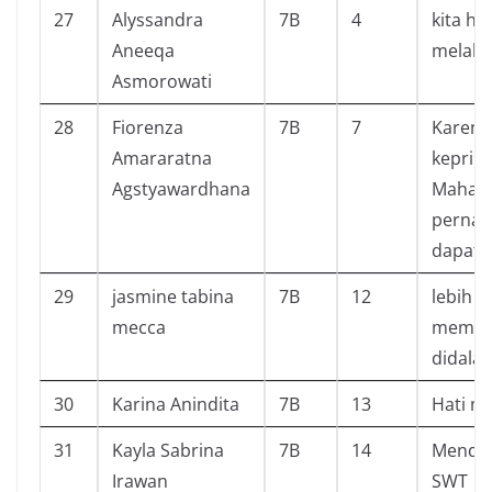
27
Alyssandra
7B
4
kita ha
Aneeqa
melakuk
Asmorowati
28
Fiorenza
7B
7
Karena
Amararatna
keprib
Agstyawardhana
Maha Es
pernah
dapat d
29
jasmine tabina
7B
12
lebih d
mecca
mempel
didala
30
Karina Anindita
7B
13
Hati me
31
Kayla Sabrina
7B
14
Mendap
Irawan
SWT