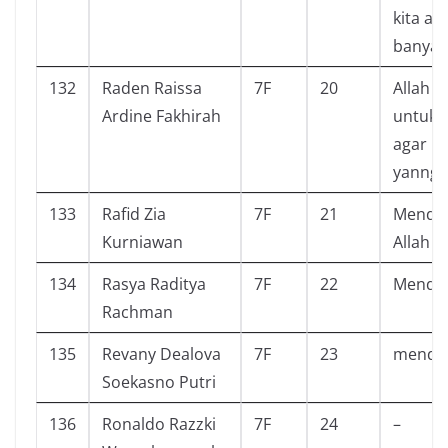
kita a
banyak
132
Raden Raissa
7F
20
Allah 
Ardine Fakhirah
untuk
agar bi
yanng s
133
Rafid Zia
7F
21
Mendek
Kurniawan
Allah
134
Rasya Raditya
7F
22
Mendeka
Rachman
135
Revany Dealova
7F
23
mendap
Soekasno Putri
136
Ronaldo Razzki
7F
24
–