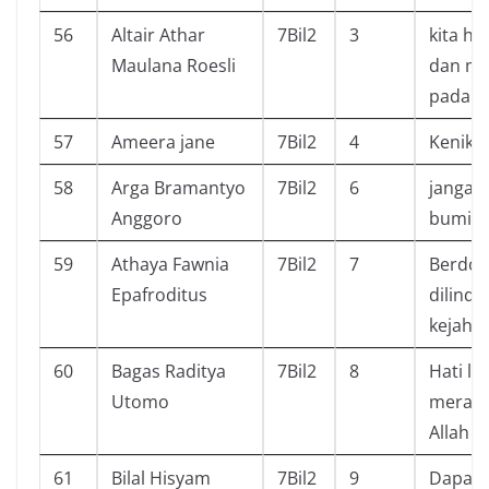
56
Altair Athar
7Bil2
3
kita h
Maulana Roesli
dan me
pada A
57
Ameera jane
7Bil2
4
Kenikm
58
Arga Bramantyo
7Bil2
6
jangan
Anggoro
bumi
59
Athaya Fawnia
7Bil2
7
Berdoal
Epafroditus
dilindu
kejaha
60
Bagas Raditya
7Bil2
8
Hati le
Utomo
merasa
Allah 
61
Bilal Hisyam
7Bil2
9
Dapat 