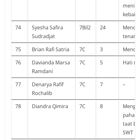
menimb
kebaik
74
Syesha Safira
7Bil2
24
Mendap
Sudradjat
tenang
75
Brian Rafi Satria
7C
3
Mendap
76
Davianda Marsa
7C
5
Hati me
Ramdani
77
Denarya Rafif
7C
7
–
Rochalib
78
Diandra Qimira
7C
8
Menget
pahala 
taat be
SWT