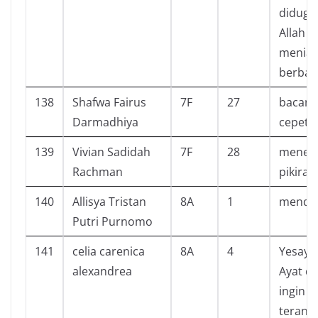
diduga
Allah y
meniad
berbang
138
Shafwa Fairus
7F
27
bacany
Darmadhiya
cepet
139
Vivian Sadidah
7F
28
menena
Rachman
pikiran
140
Allisya Tristan
8A
1
mendap
Putri Purnomo
141
celia carenica
8A
4
Yesaya
alexandrea
Ayat d
ingin 
terang