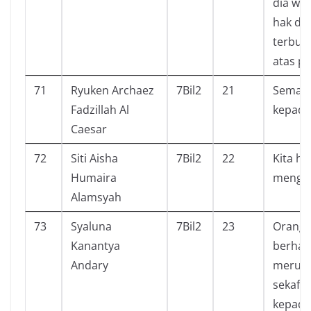
dia waj
hak dar
terbun
atas p
71
Ryuken Archaez
7Bil2
21
Semaki
Fadzillah Al
kepada
Caesar
72
Siti Aisha
7Bil2
22
Kita ha
Humaira
mengha
Alamsyah
73
Syaluna
7Bil2
23
Orang
Kanantya
berhala
Andary
merupa
sekafir
kepada