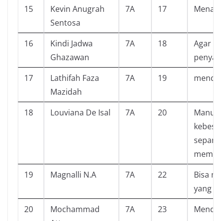
15
Kevin Anugrah
7A
17
Menam
Sentosa
16
Kindi Jadwa
7A
18
Agar ki
Ghazawan
penyak
17
Lathifah Faza
7A
19
mendap
Mazidah
18
Louviana De Isal
7A
20
Manusi
kebesar
sepanj
meman
19
Magnalli N.A
7A
22
Bisa m
yang be
20
Mochammad
7A
23
Mendap