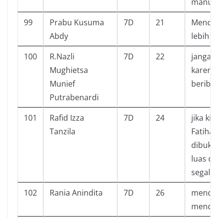
manus
99
Prabu Kusuma
7D
21
Mendap
Abdy
lebih
100
R.Nazli
7D
22
jangan 
Mughietsa
karena
Munief
beriba
Putrabenardi
101
Rafid Izza
7D
24
jika ki
Tanzila
Fatiha
dibukaa
luas d
segala
102
Rania Anindita
7D
26
mendap
mendap