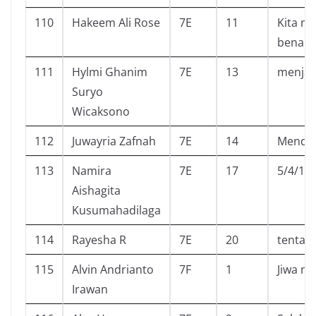
110
Hakeem Ali Rose
7E
11
Kita m
benar 
111
Hylmi Ghanim
7E
13
menjad
Suryo
Wicaksono
112
Juwayria Zafnah
7E
14
Mendap
113
Namira
7E
17
5/4/19
Aishagita
Kusumahadilaga
114
Rayesha R
7E
20
tentan
115
Alvin Andrianto
7F
1
Jiwa me
Irawan