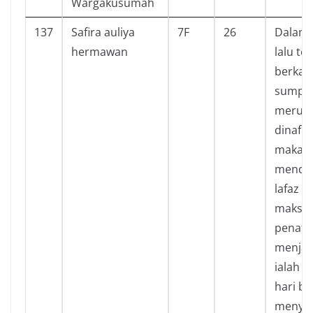
Wargakusumah
137
Safira auliya
7F
26
Dalam 
hermawan
lalu te
berkali
sumpah
merupa
dinafik
maka d
mendat
lafaz 
maksud
penafi
menjad
ialah 
hari be
menyan