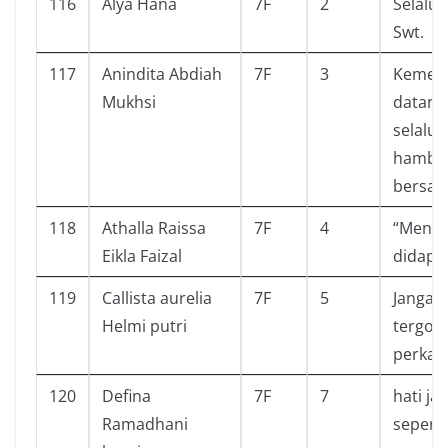
116
Alya Hana
7F
2
Selalu 
Swt.
117
Anindita Abdiah
7F
3
Kemena
Mukhsi
datang
selalu 
hamban
bersab
118
Athalla Raissa
7F
4
“Mensy
Eikla Faizal
didapa
119
Callista aurelia
7F
5
Jangan
Helmi putri
tergon
perkat
120
Defina
7F
7
hati ja
Ramadhani
seperti