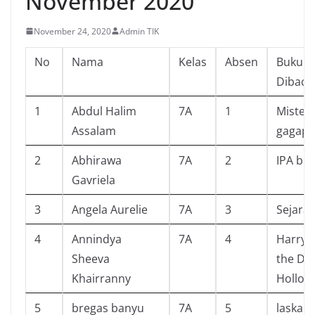
November 2020
November 24, 2020
Admin TIK
No
Nama
Kelas
Absen
Buku Y
Dibaca
1
Abdul Halim
7A
1
Misteri
Assalam
gagap
2
Abhirawa
7A
2
IPA bio
Gavriela
3
Angela Aurelie
7A
3
Sejarah
4
Annindya
7A
4
Harry 
Sheeva
the De
Khairranny
Hollow
5
bregas banyu
7A
5
laskar 