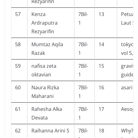
Rezyarifin
57
Kenza
7Bil-
13
Petual
Ardraputra
1
Laut Su
Rezyarifin
58
Mumtaz Aqila
7Bil-
14
tokyo g
Razak
1
vol 5,7
59
nafisa zeta
7Bil-
15
gravity 
oktavian
1
guide 
60
Naura Rizka
7Bil-
16
asari c
Maharani
1
61
Rahesha Alka
7Bil-
17
Aesop’s
Devata
1
62
Raihanna Arini S
7Bil-
18
Why? P