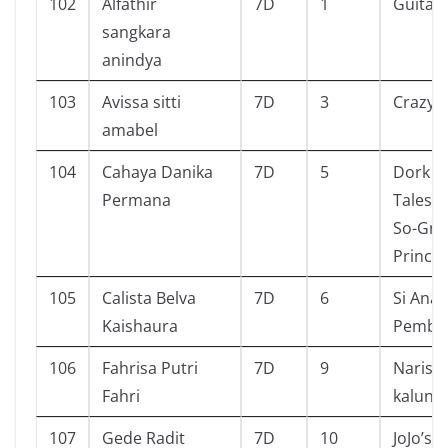
102
Alfathir
7D
1
Guitar
sangkara
anindya
103
Avissa sitti
7D
3
Crazy R
amabel
104
Cahaya Danika
7D
5
Dork Di
Permana
Tales f
So-Grac
Prince
105
Calista Belva
7D
6
Si Anak
Kaishaura
Pembe
106
Fahrisa Putri
7D
9
Narisa
Fahri
kalung 
107
Gede Radit
7D
10
JoJo’s 