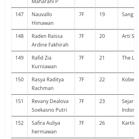
Maharani P
147
Nauvallo
7F
19
Sang p
Himawan
148
Raden Raissa
7F
20
Arti Sa
Ardine Fakhirah
149
Rafid Zia
7F
21
The Lo
Kurniawan
150
Rasya Raditya
7F
22
Kobe B
Rachman
151
Revany Dealova
7F
23
Sejara
Soekasno Putri
Indone
152
Safira Auliya
7F
26
Kartini
hermawan