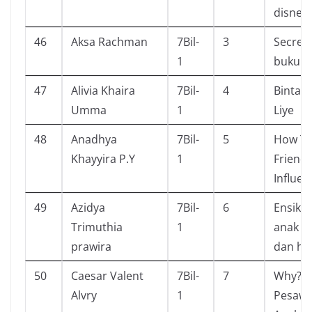
disney
46
Aksa Rachman
7Bil-
3
Secret
1
buku 1
47
Alivia Khaira
7Bil-
4
Bintang
Umma
1
Liye
48
Anadhya
7Bil-
5
How To
Khayyira P.Y
1
Friend
Influen
49
Azidya
7Bil-
6
Ensikl
Trimuthia
1
anak (
prawira
dan he
50
Caesar Valent
7Bil-
7
Why? R
Alvry
1
Pesawa