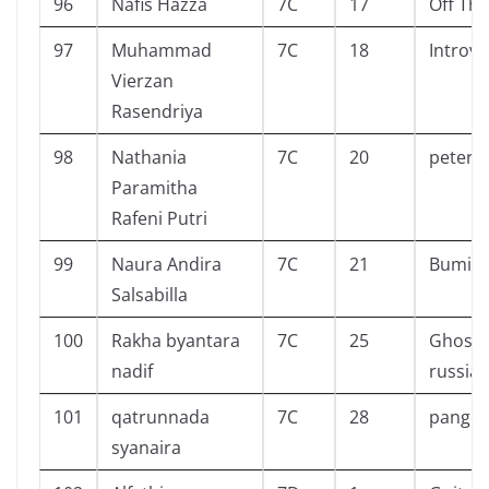
96
Nafis Hazza
7C
17
Off Th
97
Muhammad
7C
18
Introve
Vierzan
Rasendriya
98
Nathania
7C
20
peter
Paramitha
Rafeni Putri
99
Naura Andira
7C
21
BumiK
Salsabilla
100
Rakha byantara
7C
25
Ghost s
nadif
russia
101
qatrunnada
7C
28
panger
syanaira