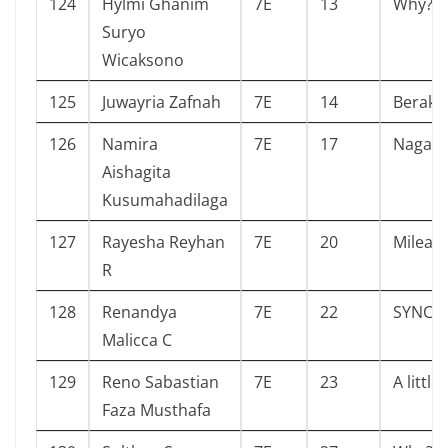
124
Hylmi Ghanim
7E
13
Why?
Suryo
Wicaksono
125
Juwayria Zafnah
7E
14
Beraks
126
Namira
7E
17
Nagasa
Aishagita
Kusumahadilaga
127
Rayesha Reyhan
7E
20
Milea
R
128
Renandya
7E
22
SYNC
Malicca C
129
Reno Sabastian
7E
23
A little
Faza Musthafa