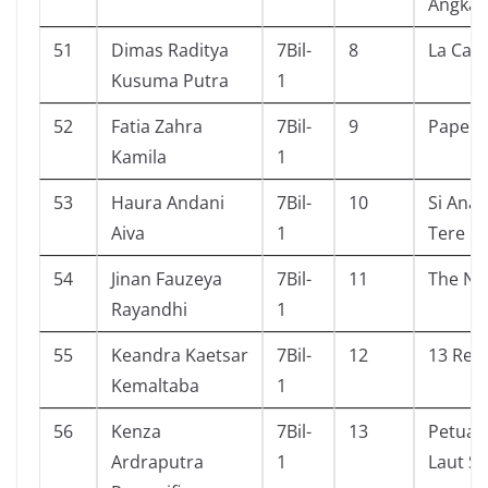
Angkas
51
Dimas Raditya
7Bil-
8
La Cas
Kusuma Putra
1
52
Fatia Zahra
7Bil-
9
Paper 
Kamila
1
53
Haura Andani
7Bil-
10
Si Anak
Aiva
1
Tere Li
54
Jinan Fauzeya
7Bil-
11
The Nu
Rayandhi
1
55
Keandra Kaetsar
7Bil-
12
13 Rea
Kemaltaba
1
56
Kenza
7Bil-
13
Petual
Ardraputra
1
Laut Su