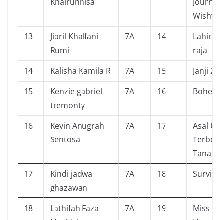
Khairunnisa
Journey
Wishwo
13
Jibril Khalfani
7A
14
Lahir s
Rumi
raja
14
Kalisha Kamila R
7A
15
Janji 2
15
Kenzie gabriel
7A
16
Bohem
tremonty
16
Kevin Anugrah
7A
17
Asal Us
Sentosa
Terben
Tanah
17
Kindi jadwa
7A
18
Survive
ghazawan
18
Lathifah Faza
7A
19
Miss Pe