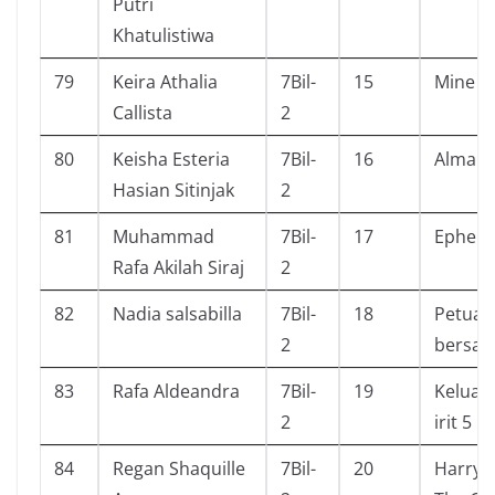
Putri
Khatulistiwa
79
Keira Athalia
7Bil-
15
Mine
Callista
2
80
Keisha Esteria
7Bil-
16
Almana
Hasian Sitinjak
2
81
Muhammad
7Bil-
17
Ephem
Rafa Akilah Siraj
2
82
Nadia salsabilla
7Bil-
18
Petual
2
bersa
83
Rafa Aldeandra
7Bil-
19
Keluar
2
irit 5
84
Regan Shaquille
7Bil-
20
Harry 