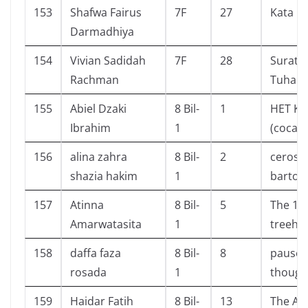
153
Shafwa Fairus
7F
27
Kata
Darmadhiya
154
Vivian Sadidah
7F
28
Surat K
Rachman
Tuhan
155
Abiel Dzaki
8 Bil-
1
HET K
Ibrahim
1
(coca c
156
alina zahra
8 Bil-
2
ceros 
shazia hakim
1
bartoz
157
Atinna
8 Bil-
5
The 13
Amarwatasita
1
treeho
158
daffa faza
8 Bil-
8
pause 
rosada
1
though
159
Haidar Fatih
8 Bil-
13
The A