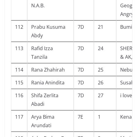
N.A.B.
Geogra
Angry 
112
Prabu Kusuma
7D
21
Bumi i
Abdy
113
Rafid Izza
7D
24
SHERL
Tanzila
& AK,U
114
Rana Zhahirah
7D
25
Nebula
115
Rania Anindita
7D
26
Susah S
116
Shifa Zerlita
7D
27
i love 
Abadi
117
Arya Bima
7E
1
Kenapa
Arundati