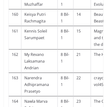
Muzhaffar
1
Evolut
160
Keisya Putri
8 Bil-
14
Beauty
Rachmagita
1
Beast
161
Kennis Soleil
8 Bil-
15
Magnus
Sarumpaet
1
and the
the de
162
My Revano
8 Bil-
21
The Ho
Laksamana
1
Andrian
163
Narendra
8 Bil-
22
crayon
Adhipramana
1
vol45
Prasetyo
164
Nawla Marva
8 Bil-
23
The G