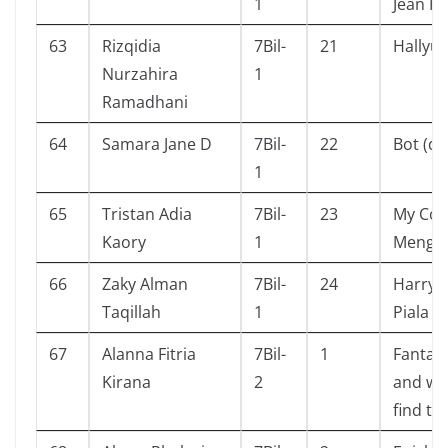
1
Jean He
63
Rizqidia
7Bil-
21
Hallyu
Nurzahira
1
Ramadhani
64
Samara Jane D
7Bil-
22
Bot (di
1
65
Tristan Adia
7Bil-
23
My Cou
Kaory
1
Meng
66
Zaky Alman
7Bil-
24
Harry 
Taqillah
1
Piala A
67
Alanna Fitria
7Bil-
1
Fantast
Kirana
2
and wh
find t