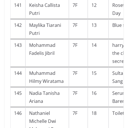
141
Keisha Callista
7F
12
Rosetta
Putri
Day
142
Maylika Tiarani
7F
13
Blue sp
Putri
143
Mohammad
7F
14
harry 
Fadelis Jibril
the ch
secrets
144
Muhammad
7F
15
Sultan
Hilmy Wiratama
Sang P
145
Nadia Tanisha
7F
16
Seruny
Ariana
Bareng
146
Nathaniel
7F
18
Toilet J
Michelle Dwi