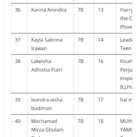
36
Karina Anindita
7B
13
Harry 
the Ord
Phoeni
37
Kayla Sabrina
7B
14
Leader
Irawan
Teen
38
Lakeisha
7B
16
Kisah,
Adhistia Putri
Perjua
Inspira
B.J.Hab
39
leandra aisha
7B
17
hai mii
budiman
40
Mochamad
7B
18
MUHA
Mirza Ghulam
YAMIN