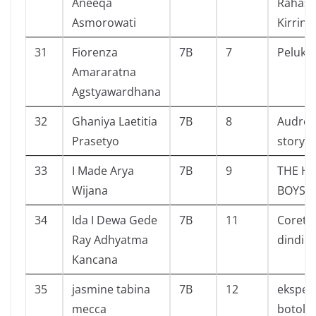
Aneeqa
Rahasia
Asmorowati
Kirrin
31
Fiorenza
7B
7
Pelukis 
Amararatna
Agstyawardhana
32
Ghaniya Laetitia
7B
8
Audrey 
Prasetyo
story
33
I Made Arya
7B
9
THE H
Wijana
BOYS
34
Ida I Dewa Gede
7B
11
Coret-
Ray Adhyatma
dinding
Kancana
35
jasmine tabina
7B
12
eksper
mecca
botol