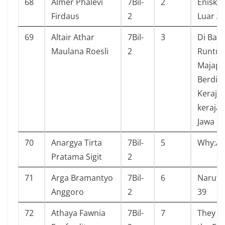
68
Almer Phalevi
7Bil-
2
Eniskl
Firdaus
2
Luar A
69
Altair Athar
7Bil-
3
Di Balik
Maulana Roesli
2
Runtu
Majapa
Berdiri
Keraja
kerajaa
Jawa
70
Anargya Tirta
7Bil-
5
Why:As
Pratama Sigit
2
71
Arga Bramantyo
7Bil-
6
Naruto
Anggoro
2
39
72
Athaya Fawnia
7Bil-
7
They Bo