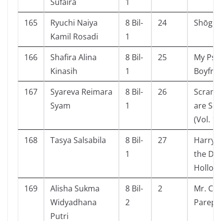
Sufaira
1
165
Ryuchi Naiya
8 Bil-
24
Shōgun 
Kamil Rosadi
1
166
Shafira Alina
8 Bil-
25
My Psy
Kinasih
1
Boyfri
167
Syareva Reimara
8 Bil-
26
Scramb
Syam
1
are Sc
(Vol. 1)
168
Tasya Salsabila
8 Bil-
27
Harry 
1
the De
Hollow
169
Alisha Sukma
8 Bil-
2
Mr. Cra
Widyadhana
2
Parepa
Putri