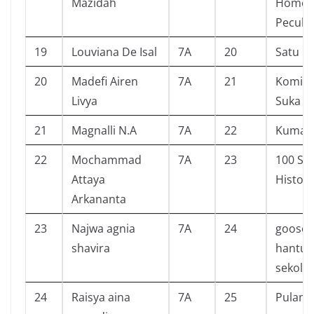
Mazidah
Home f
Peculia
19
Louviana De Isal
7A
20
Satu R
20
Madefi Airen
7A
21
Komik 
Livya
Suka Ng
21
Magnalli N.A
7A
22
Kuma
22
Mochammad
7A
23
100 Sc
Attaya
History
Arkananta
23
Najwa agnia
7A
24
goose
shavira
hantu 
sekola
24
Raisya aina
7A
25
Pulang