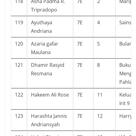
118
Asha Padma R.
7E
2
Maripo
Tripradopo
119
Ayuthaya
7E
4
Sains Ci
Andriana
120
Azaria gafar
7E
5
Bulan
Maulana
121
Dhamir Rasyid
7E
8
Buku P
Resmana
Menge
Pahlaw
122
Hakeem Ali Rose
7E
11
Keluar
Irit 9
123
Harashta Jannis
7E
12
Harry 
Andriansyah