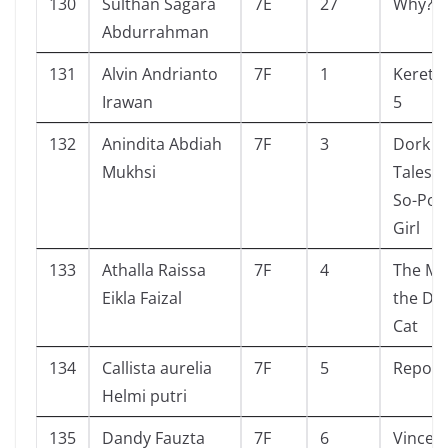
130
Sulthan Sagara
7E
27
Why? A
Abdurrahman
131
Alvin Andrianto
7F
1
Kereta
Irawan
5
132
Anindita Abdiah
7F
3
Dork Di
Mukhsi
Tales f
So-Pop
Girl
133
Athalla Raissa
7F
4
The My
Eikla Faizal
the Di
Cat
134
Callista aurelia
7F
5
Reporte
Helmi putri
135
Dandy Fauzta
7F
6
Vincent