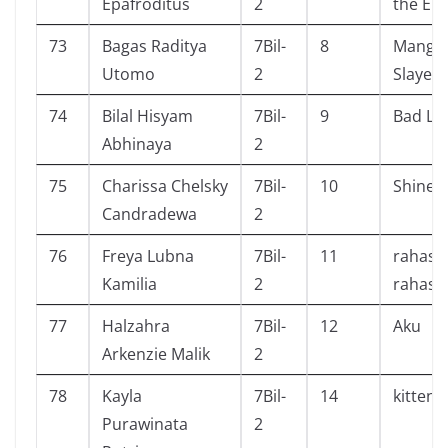
Epafroditus
2
the En
73
Bagas Raditya
7Bil-
8
Manga
Utomo
2
Slayer 
74
Bilal Hisyam
7Bil-
9
Bad Lu
Abhinaya
2
75
Charissa Chelsky
7Bil-
10
Shine
Candradewa
2
76
Freya Lubna
7Bil-
11
rahasia
Kamilia
2
rahasi
77
Halzahra
7Bil-
12
Aku
Arkenzie Malik
2
78
Kayla
7Bil-
14
kitten
Purawinata
2