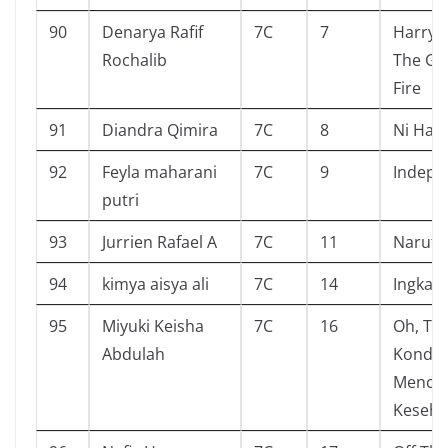
90
Denarya Rafif
7C
7
Harry 
Rochalib
The Go
Fire
91
Diandra Qimira
7C
8
Ni Hao
92
Feyla maharani
7C
9
Indepe
putri
93
Jurrien Rafael A
7C
11
Naruto 
94
kimya aisya ali
7C
14
Ingkar
95
Miyuki Keisha
7C
16
Oh, Te
Abdulah
Kondis
Mence
Keseha