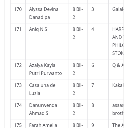
170
Alyssa Devina
8 Bil-
3
Galaksi
Danadipa
2
171
Aniq N.S
8 Bil-
4
HARRY
2
AND T
PHILO
STONE
172
Azalya Kayla
8 Bil-
6
Q & A
Putri Purwanto
2
173
Casaluna de
8 Bil-
7
Kakak k
Luzia
2
174
Danurwenda
8 Bil-
8
assasi
Ahmad S
2
brothe
175
Farah Amelia
8 Bil-
9
The Alp