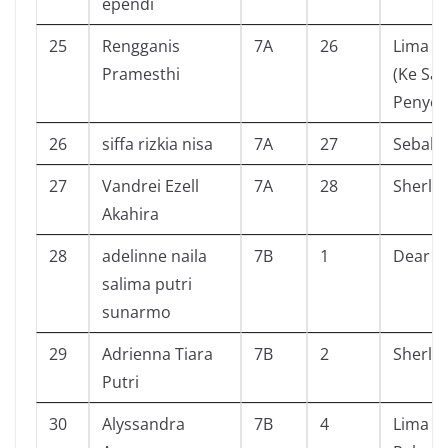
ependi
25
Rengganis
7A
26
Lima S
Pramesthi
(Ke Sa
Penyel
26
siffa rizkia nisa
7A
27
Sebab 
27
Vandrei Ezell
7A
28
Sherlo
Akahira
28
adelinne naila
7B
1
Dear J
salima putri
sunarmo
29
Adrienna Tiara
7B
2
Sherlo
Putri
30
Alyssandra
7B
4
Lima S