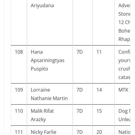
Ariyudana
Advent
Stone 
12 Ch. 
Bohem
Rhapso
108
Hana
7D
11
Confide
Apsariningtyas
yours-
Puspito
crush
catast
109
Lorraine
7D
14
MTK
Nathanie Martin
110
Malik Rifat
7D
15
Dog M
Arazky
Unleas
111
Nicky Farlie
7D
20
Nation