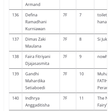
Armand
136
Defina
7F
7
toilet 
Ramadhani
hanako
Kurniawan
137
Dimas Zaki
7F
8
Si Juki
Maulana
138
Faira Fitriyani
7F
9
nowhe
Djajasasmita
139
Gandhi
7F
10
Muham
Mahardika
FATIH #
Setiaboedi
Perang
140
Indhrya
7F
11
The Nev
Anggaditisha
Fairy’s 