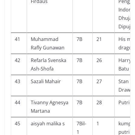
Firdaus
Pengga
Indone
Dhujat
Dipuja
41
Muhammad
7B
21
His ma
Rafly Gunawan
dragon
42
Refarla Svenska
7B
26
Harry 
Ash-Shofa
Batu B
43
Sazali Mahair
7B
27
Stan L
Draw C
44
Tivanny Agnesya
7B
28
Putri
Martana
45
aisyah malika s
7Bil-
1
kumpul
1
putri p