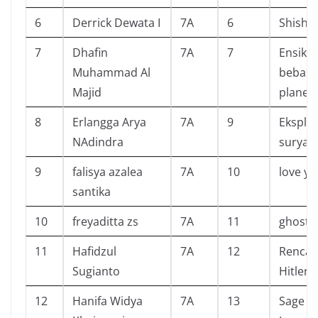
6
Derrick Dewata I
7A
6
Shisho 
7
Dhafin
7A
7
Ensikl
Muhammad Al
bebas 
Majid
planet
8
Erlangga Arya
7A
9
Eksplor
NAdindra
surya
9
falisya azalea
7A
10
love yo
santika
10
freyaditta zs
7A
11
ghost 
11
Hafidzul
7A
12
Rencan
Sugianto
Hitler
12
Hanifa Widya
7A
13
Sage a