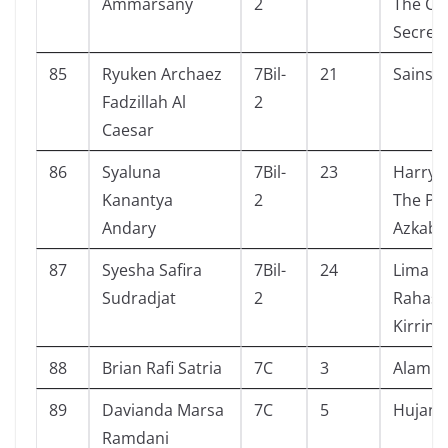
Ammarsany
2
The Ch
Secret
85
Ryuken Archaez
7Bil-
21
Sainsp
Fadzillah Al
2
Caesar
86
Syaluna
7Bil-
23
Harry 
Kanantya
2
The Pri
Andary
Azkaba
87
Syesha Safira
7Bil-
24
Lima S
Sudradjat
2
Rahasia
Kirrin
88
Brian Rafi Satria
7C
3
Alam S
89
Davianda Marsa
7C
5
Hujan
Ramdani