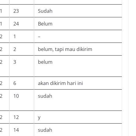
-1
23
Sudah
-1
24
Belum
-2
1
–
-2
2
belum, tapi mau dikirim
-2
3
belum
-2
6
akan dikirim hari ini
-2
10
sudah
-2
12
y
-2
14
sudah