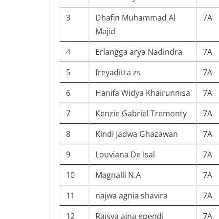
3
Dhafin Muhammad Al
7A
Majid
4
Erlangga arya Nadindra
7A
5
freyaditta zs
7A
6
Hanifa Widya Khairunnisa
7A
7
Kenzie Gabriel Tremonty
7A
8
Kindi Jadwa Ghazawan
7A
9
Louviana De Isal
7A
10
Magnalli N.A
7A
11
najwa agnia shavira
7A
12
Raisya aina ependi
7A