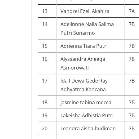
13
Vandrei Ezell Akahira
7A
14
Adelinnne Naila Salima
7B
Putri Sunarmo
15
Adrienna Tiara Putri
7B
16
Alyssandra Aneeqa
7B
Asmorowati
17
Ida I Dewa Gede Ray
7B
Adhyatma Kancana
18
jasmine tabina mecca
7B
19
Lakeisha Adhistia Putri
7B
20
Leandra aisha budiman
7B