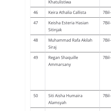
Khatulistiwa
46
Keira Athalia Callista
7Bil
47
Keisha Esteria Hasian
7Bil
Sitinjak
48
Muhammad Rafa Akilah
7Bil
Siraj
49
Regan Shaquille
7Bil
Ammarsany
50
Siti Aisha Humaira
7Bil
Alamsyah