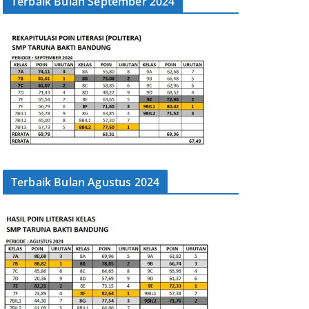
Terbaik Bulan September 2024
r
Terbaik Bulan Agustus 2024