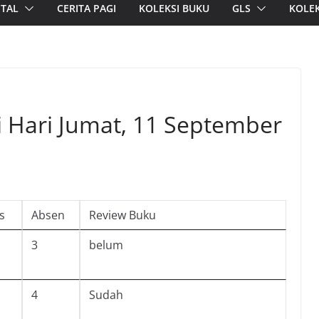
ITAL
CERITA PAGI
KOLEKSI BUKU
GLS
KOLEK
i Hari Jumat, 11 September
s
Absen
Review Buku
3
belum
4
Sudah