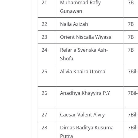
21
Muhammad Rafly
7B
Gunawan
22
Naila Azizah
7B
23
Orient Niscalla Wiyasa
7B
24
Refarla Svenska Ash-
7B
Shofa
25
Alivia Khaira Umma
7Bil
26
Anadhya Khayyira P.Y
7Bil
27
Caesar Valent Alvry
7Bil
28
Dimas Raditya Kusuma
7Bil
Putra