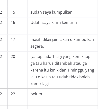
-2
15
sudah saya kumpulkan
-2
16
Udah, saya kirim kemarin
-2
17
masih dikerjain, akan dikumpulkan
segera.
-2
20
Iya tapi ada 1 lagi yang komik tapi
ga tau harus ditambah atau ga
karena itu kmik dan 1 minggu yang
lalu dikasih tau udah tidak boleh
komik lagi.
-2
22
belum