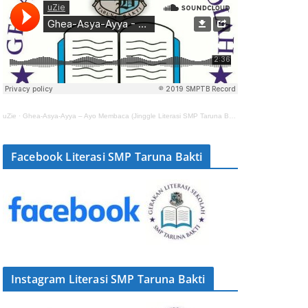
uZie
·
Ghea-Asya-Ayya – Ayo Membaca (Jinggle Literasi SMP Taruna Bakti)
Facebook Literasi SMP Taruna Bakti
Instagram Literasi SMP Taruna Bakti