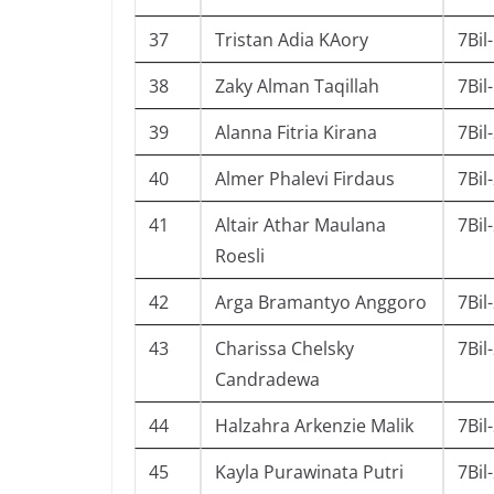
37
Tristan Adia KAory
7Bil
38
Zaky Alman Taqillah
7Bil
39
Alanna Fitria Kirana
7Bil
40
Almer Phalevi Firdaus
7Bil
41
Altair Athar Maulana
7Bil
Roesli
42
Arga Bramantyo Anggoro
7Bil
43
Charissa Chelsky
7Bil
Candradewa
44
Halzahra Arkenzie Malik
7Bil
45
Kayla Purawinata Putri
7Bil