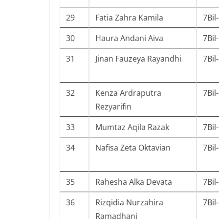
29
Fatia Zahra Kamila
7Bil
30
Haura Andani Aiva
7Bil
31
Jinan Fauzeya Rayandhi
7Bil
32
Kenza Ardraputra
7Bil
Rezyarifin
33
Mumtaz Aqila Razak
7Bil
34
Nafisa Zeta Oktavian
7Bil
35
Rahesha Alka Devata
7Bil
36
Rizqidia Nurzahira
7Bil
Ramadhani