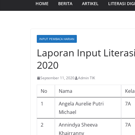
HOME
BERITA
ARTIKEL
LITERASI DIG
INPUT PEMBACA HARIAN
Laporan Input Literas
2020
September 11, 2020
Admin TIK
No
Nama
Kela
1
Angela Aurelie Putri
7A
Michael
2
Annindya Sheeva
7A
Khairranny