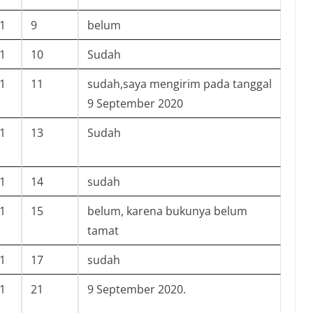
-1
9
belum
-1
10
Sudah
-1
11
sudah,saya mengirim pada tanggal
9 September 2020
-1
13
Sudah
-1
14
sudah
-1
15
belum, karena bukunya belum
tamat
-1
17
sudah
-1
21
9 September 2020.