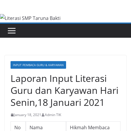
Skip
to
content
INPUT PEMBACA GURU & KARYAWAN
Laporan Input Literasi
Guru dan Karyawan Hari
Senin,18 Januari 2021
January 18, 2021
Admin TIK
No
Nama
Hikmah Membaca