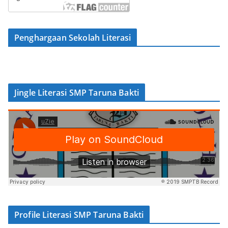
Penghargaan Sekolah Literasi
Jingle Literasi SMP Taruna Bakti
Profile Literasi SMP Taruna Bakti