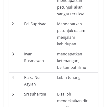
mendapatkan
petunjuk akan
sangat tersiksa.
2
Edi Supriyadi
Mendapatkan
petunjuk dalam
menjalani
kehidupan.
3
Iwan
mendapatkan
Rusmawan
ketenangan,
bertambah ilmu
4
Riska Nur
Lebih tenang
Asyiah
5
Sri suhartini
Bisa lbh
mendekatkan diri