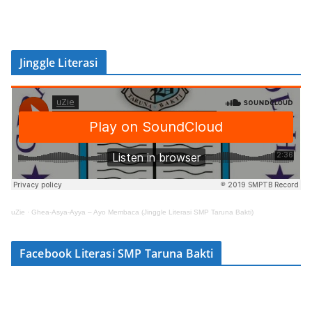
Jinggle Literasi
uZie
·
Ghea-Asya-Ayya – Ayo Membaca (Jinggle Literasi SMP Taruna Bakti)
Facebook Literasi SMP Taruna Bakti