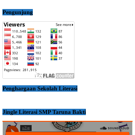
Pengunjung
Penghargaan Sekolah Literasi
Jingle Literasi SMP Taruna Bakti