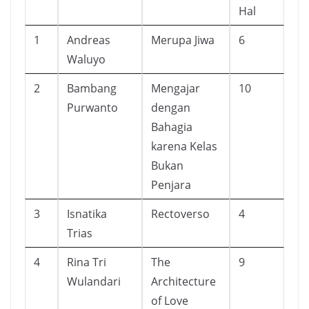
Hal
1
Andreas
Merupa Jiwa
6
Waluyo
2
Bambang
Mengajar
10
Purwanto
dengan
Bahagia
karena Kelas
Bukan
Penjara
3
Isnatika
Rectoverso
4
Trias
4
Rina Tri
The
9
Wulandari
Architecture
of Love