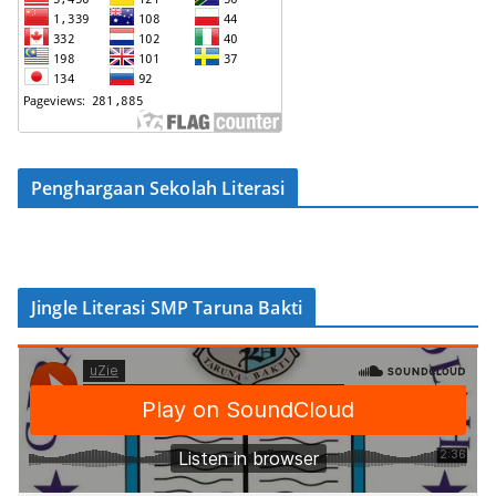
Penghargaan Sekolah Literasi
Jingle Literasi SMP Taruna Bakti