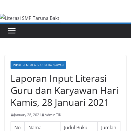
Skip
to
content
INPUT PEMBACA GURU & KARYAWAN
Laporan Input Literasi
Guru dan Karyawan Hari
Kamis, 28 Januari 2021
January 28, 2021
Admin TIK
No
Nama
Judul Buku
Jumlah