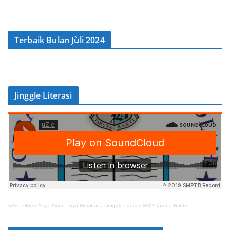
Terbaik Bulan Jùli 2024
Jinggle Literasi
uZie
·
Ghea-Asya-Ayya – Ayo Membaca (Jinggle Literasi SMP Taruna Bakti)