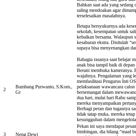
Bahkan saat ada yang sedang da
saling mendoakan agar dimam
terselesaikan masalahnya.
Betapa bersyukurnya ada kese
sekolah, kesempatan untuk s
kebaikan bersama. Walaupun sek
kesabaran ekstra. Disitulah “
supaya bisa menyenangkan da
Bahagia rasanya saat belajar 
anak bisa tampil baik di depa
Berani membuka kameranya. 
wajahnya. Pengalaman yang leb
memfasilitasi Pengurus Inti 
Bambang Purwanto, S.Kom.,
pelaksanaan wawancara calon 
2
Gr
bersemangat dalam mewawancar
dua hari, mulai hari Rabu sam
mereka menyampaikan pertanya
Berbagi peran dan tugasnya san
tidak tatap muka, mereka teta
kesungguhan dalam mengelola o
Pekan ini saya mendapat pesan 
bimbingan, dia bilang “maaf b
3
Neng Dewi