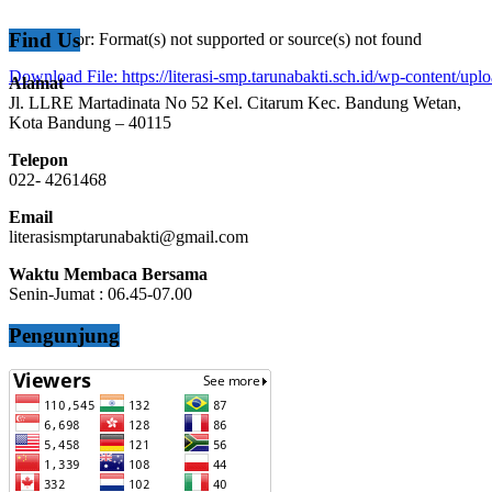
Find Us
Media error: Format(s) not supported or source(s) not found
Download File: https://literasi-smp.tarunabakti.sch.id/wp-content
Alamat
Jl. LLRE Martadinata No 52 Kel. Citarum Kec. Bandung Wetan,
Kota Bandung – 40115
00:00
Telepon
022- 4261468
Email
literasismptarunabakti@gmail.com
Waktu Membaca Bersama
Senin-Jumat : 06.45-07.00
Pengunjung