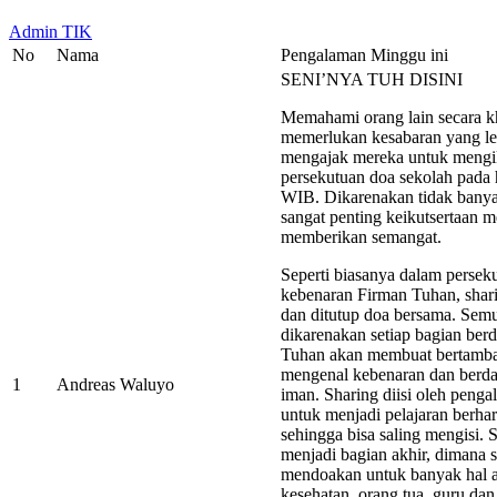
Admin TIK
No
Nama
Pengalaman Minggu ini
SENI’NYA TUH DISINI
Memahami orang lain secara 
memerlukan kesabaran yang le
mengajak mereka untuk mengik
persekutuan doa sekolah pada 
WIB. Dikarenakan tidak bany
sangat penting keikutsertaan m
memberikan semangat.
Seperti biasanya dalam persek
kebenaran Firman Tuhan, shari
dan ditutup doa bersama. Semu
dikarenakan setiap bagian b
Tuhan akan membuat bertamba
mengenal kebenaran dan berd
1
Andreas Waluyo
iman. Sharing diisi oleh peng
untuk menjadi pelajaran berha
sehingga bisa saling mengisi.
menjadi bagian akhir, dimana s
mendoakan untuk banyak hal an
kesehatan, orang tua, guru da