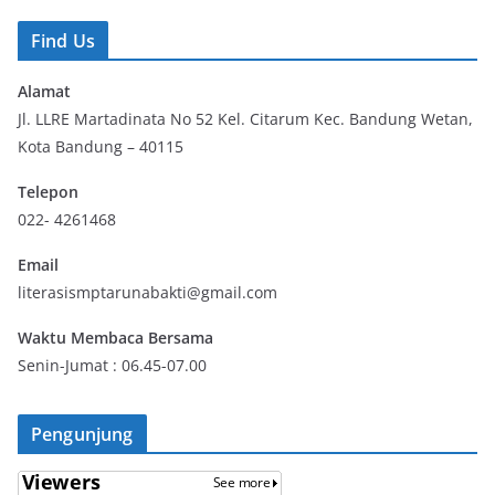
r
Find Us
Alamat
Jl. LLRE Martadinata No 52 Kel. Citarum Kec. Bandung Wetan,
Kota Bandung – 40115
Telepon
022- 4261468
Email
literasismptarunabakti@gmail.com
Waktu Membaca Bersama
Senin-Jumat : 06.45-07.00
Pengunjung