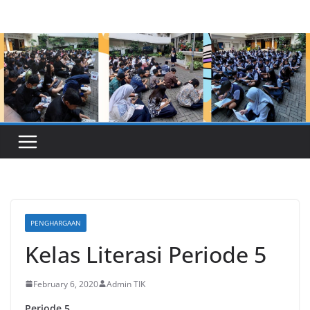
Skip
to
content
PENGHARGAAN
Kelas Literasi Periode 5
February 6, 2020
Admin TIK
Periode 5