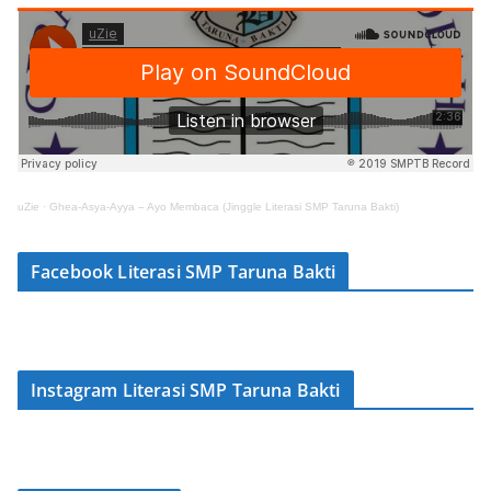
uZie
·
Ghea-Asya-Ayya – Ayo Membaca (Jinggle Literasi SMP Taruna Bakti)
Facebook Literasi SMP Taruna Bakti
Instagram Literasi SMP Taruna Bakti