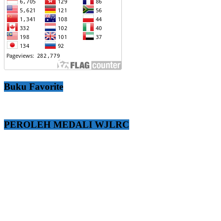
Buku Favorite
PEROLEH MEDALI WJLRC