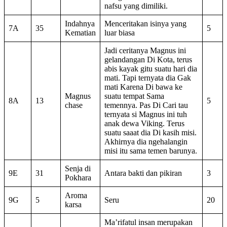
nafsu yang dimiliki.
Indahnya
Menceritakan isinya yang
7A
35
5
Kematian
luar biasa
Jadi ceritanya Magnus ini
gelandangan Di Kota, terus
abis kayak gitu suatu hari dia
mati. Tapi ternyata dia Gak
mati Karena Di bawa ke
Magnus
suatu tempat Sama
8A
13
5
chase
temennya. Pas Di Cari tau
ternyata si Magnus ini tuh
anak dewa Viking. Terus
suatu saaat dia Di kasih misi.
Akhirnya dia ngehalangin
misi itu sama temen barunya.
Senja di
9E
31
Antara bakti dan pikiran
3
Pokhara
Aroma
9G
5
Seru
20
karsa
Ma’rifatul insan merupakan