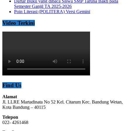
Daftar Buku yang dibaca Siswa SMP Taruna Bakti pada
Semester Ganjil TA 2025-2026
Poin Literasi (POLITERA) Versi Gemini
Video Terkini
Find Us
Alamat
Jl. LLRE Martadinata No 52 Kel. Citarum Kec. Bandung Wetan,
Kota Bandung – 40115
Telepon
022- 4261468