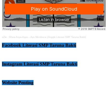
uZie
·
Ghea-Asya-Ayya – Ayo Membaca (Jinggle Literasi SMP Taruna Bakti)
Facebook Literasi SMP Taruna Bakti
Instagram Literasi SMP Taruna Bakti
Website Penting