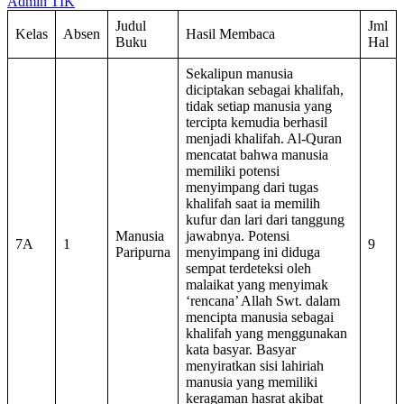
Admin TIK
Judul
Jml
Kelas
Absen
Hasil Membaca
Buku
Hal
Sekalipun manusia
diciptakan sebagai khalifah,
tidak setiap manusia yang
tercipta kemudia berhasil
menjadi khalifah. Al-Quran
mencatat bahwa manusia
memiliki potensi
menyimpang dari tugas
khalifah saat ia memilih
kufur dan lari dari tanggung
Manusia
jawabnya. Potensi
7A
1
9
Paripurna
menyimpang ini diduga
sempat terdeteksi oleh
malaikat yang menyimak
‘rencana’ Allah Swt. dalam
mencipta manusia sebagai
khalifah yang menggunakan
kata basyar. Basyar
menyiratkan sisi lahiriah
manusia yang memiliki
keragaman hasrat akibat