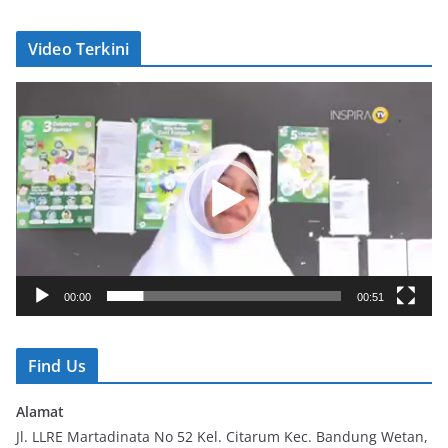
Video Terkini
V
i
d
e
o
P
l
a
y
00:00
00:51
e
r
Find Us
Alamat
Jl. LLRE Martadinata No 52 Kel. Citarum Kec. Bandung Wetan,