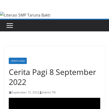
Skip
to
content
CERITA PAGI
Cerita Pagi 8 September
2022
September 15, 2022
Admin TIK