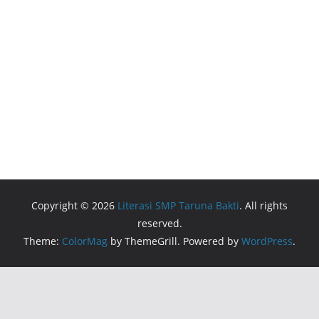
Copyright © 2026
Literasi SMP Taruna Bakti
. All rights
reserved.
Theme:
ColorMag
by ThemeGrill. Powered by
WordPress
.