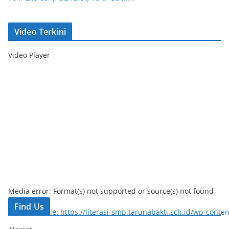
Video Terkini
Video Player
Media error: Format(s) not supported or source(s) not found
Find Us
Download File: https://literasi-smp.tarunabakti.sch.id/wp-con