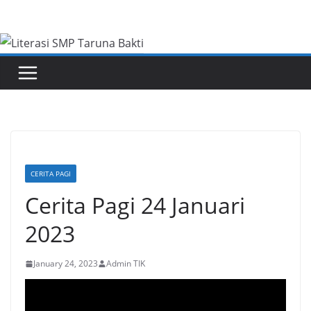
Skip
to
content
CERITA PAGI
Cerita Pagi 24 Januari
2023
January 24, 2023
Admin TIK