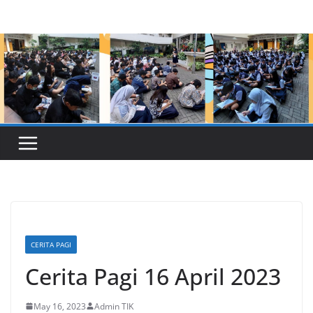
Skip
to
content
CERITA PAGI
Cerita Pagi 16 April 2023
May 16, 2023
Admin TIK