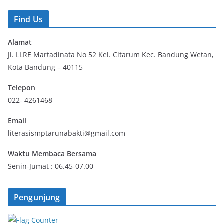
r
Find Us
Alamat
Jl. LLRE Martadinata No 52 Kel. Citarum Kec. Bandung Wetan,
Kota Bandung – 40115
Telepon
022- 4261468
Email
literasismptarunabakti@gmail.com
Waktu Membaca Bersama
Senin-Jumat : 06.45-07.00
Pengunjung