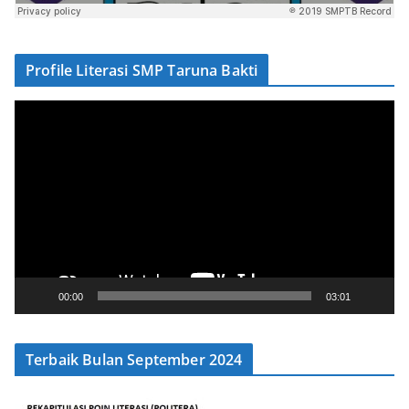
Profile Literasi SMP Taruna Bakti
V
i
d
e
o
P
l
a
y
00:00
03:01
e
r
Terbaik Bulan September 2024