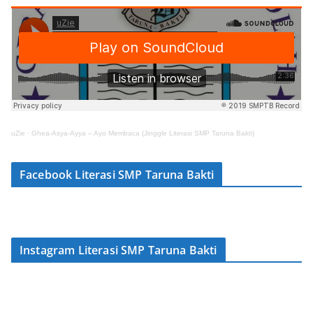
uZie
·
Ghea-Asya-Ayya – Ayo Membaca (Jinggle Literasi SMP Taruna Bakti)
Facebook Literasi SMP Taruna Bakti
Instagram Literasi SMP Taruna Bakti